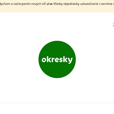
ddychom a načerpaním nových síl! 🌿🚗 Všetky objednávky uskutočnené v termíne 
ČO POTREBUJETE NÁJSŤ?
HĽADAŤ
ODPORÚČAME
OKRESKY: SLOVENSKO
BODKI - SLOVENS