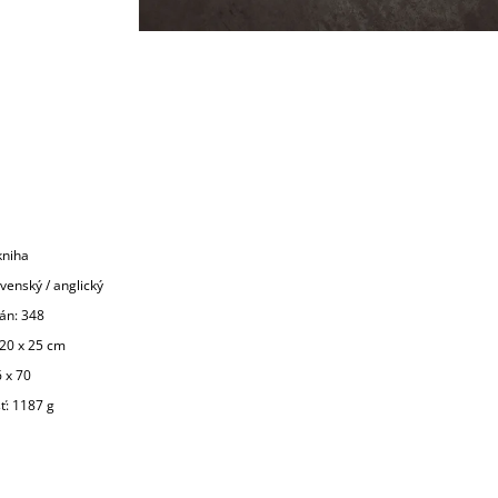
kniha
ovenský / anglický
rán: 348
20 x 25 cm
 x 70
: 1187 g