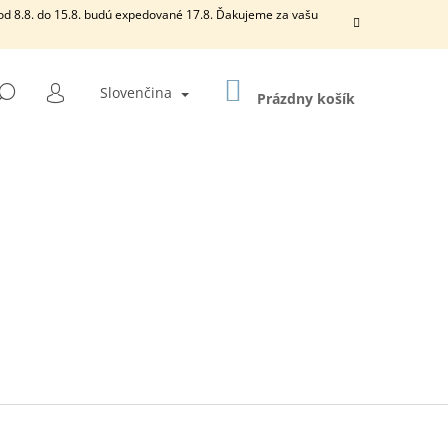
od 8.8. do 15.8. budú expedované 17.8. Ďakujeme za vašu
NÁKUPNÝ
HĽADAŤ
Slovenčina
KOŠÍK
Prázdny košík
PRIHLÁSENIE
Nasledujúce
KO I.