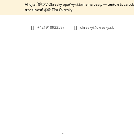
K
Prejsť
Ahojte! 👋😊 V Okresky opäť vyrážame na cesty — tentokrát za o
na
O
trpezlivosť! ✌️😊 Tím Okresky
SPÄŤ
SPÄŤ
obsah
DO
DO
Š
OBCHODU
OBCHODU
Í
+421918922597
okresky@okresky.sk
K
OKRESKY: RAKÚSKO