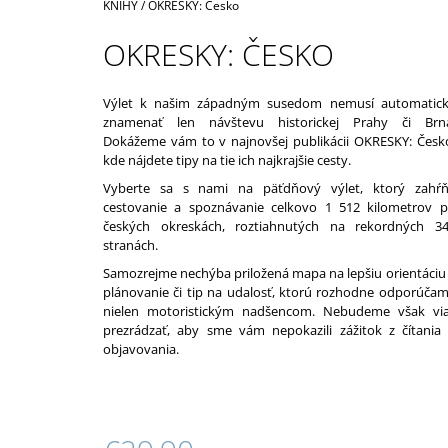
Domov
KNIHY
/
OKRESKY: Česko
€39,90
OKRESKY: ČESKO
Výlet k našim západným susedom nemusí automatic
znamenať len návštevu historickej Prahy či Brn
Dokážeme vám to v najnovšej publikácii OKRESKY: Česk
kde nájdete tipy na tie ich najkrajšie cesty.
Vyberte sa s nami na päťdňový výlet, ktorý zahŕ
cestovanie a spoznávanie celkovo 1 512 kilometrov 
českých okreskách, roztiahnutých na rekordných 3
stranách.
Samozrejme nechýba priložená mapa na lepšiu orientáciu
plánovanie či tip na udalosť, ktorú rozhodne odporúča
nielen motoristickým nadšencom.
Nebudeme však vi
prezrádzať, aby sme vám nepokazili zážitok z čítania
objavovania.