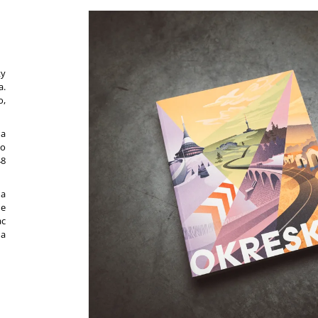
€39,90
€39,90
ky
a.
o,
ňa
po
48
 a
me
ac
 a