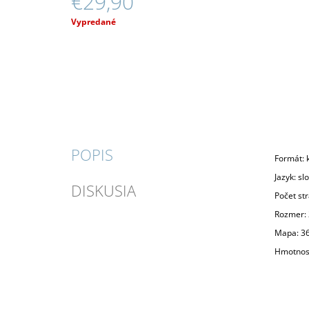
€29,90
Jednotková
Vypredané
cena:
POPIS
Formát: 
Jazyk: sl
DISKUSIA
Počet st
Rozmer: 
Mapa: 36
Hmotnosť